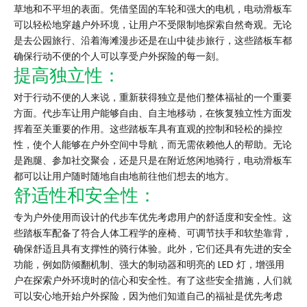
草地和不平坦的表面。凭借坚固的车轮和强大的电机，电动滑板车
可以轻松地穿越户外环境，让用户不受限制地探索自然奇观。无论
是去公园旅行、沿着海滩漫步还是在山中徒步旅行，这些踏板车都
确保行动不便的个人可以享受户外探险的每一刻。
提高独立性：
对于行动不便的人来说，重新获得独立是他们整体福祉的一个重要
方面。代步车让用户能够自由、自主地移动，在恢复独立性方面发
挥着至关重要的作用。这些踏板车具有直观的控制和轻松的操控
性，使个人能够在户外空间中导航，而无需依赖他人的帮助。无论
是跑腿、参加社交聚会，还是只是在附近悠闲地骑行，电动滑板车
都可以让用户随时随地自由地前往他们想去的地方。
舒适性和安全性：
专为户外使用而设计的代步车优先考虑用户的舒适度和安全性。这
些踏板车配备了符合人体工程学的座椅、可调节扶手和软垫靠背，
确保舒适且具有支撑性的骑行体验。此外，它们还具有先进的安全
功能，例如防倾翻机制、强大的制动器和明亮的 LED 灯，增强用
户在探索户外环境时的信心和安全性。有了这些安全措施，人们就
可以安心地开始户外探险，因为他们知道自己的福祉是优先考虑