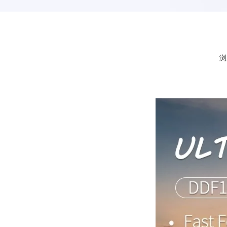
浏
["facebook","linkedin","pinterest","whatsapp","twitter"]