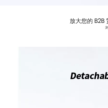
放大您的 B2
["facebook","linkedin","pinterest","whatsapp","twitter"]