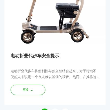
电动折叠代步车安全提示
电动折叠代步车将便利性与独立性结合起来，对于行动不
便的人来说是一个令人难以置信的福音。然而，在操作这
些车辆时，安全应始终放在首位。这篇博文讨论了关键的
安全注意事项，以帮助您享受无忧无虑的生活
更多
→