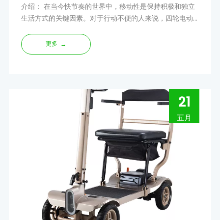
介绍： 在当今快节奏的世界中，移动性是保持积极和独立
生活方式的关键因素。对于行动不便的人来说，四轮电动
代步车可以改变游戏规则。这些踏板车提供稳定性、舒适
性和便利性，彻底改变了
更多
→
21
五月