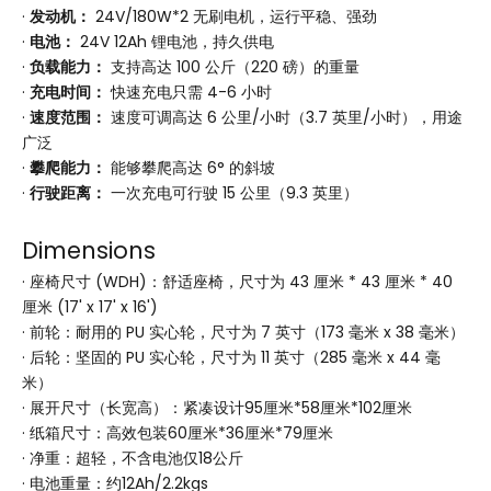
·
发动机：
24V/180W*2 无刷电机，运行平稳、强劲
·
电池：
24V 12Ah 锂电池，持久供电
·
负载能力：
支持高达 100 公斤（220 磅）的重量
·
充电时间：
快速充电只需 4-6 小时
·
速度范围：
速度可调高达 6 公里/小时（3.7 英里/小时），用途
广泛
·
攀爬能力：
能够攀爬高达 6° 的斜坡
·
行驶距离：
一次充电可行驶 15 公里（9.3 英里）
Dimensions
· 座椅尺寸 (WDH)：舒适座椅，尺寸为 43 厘米 * 43 厘米 * 40
厘米 (17' x 17' x 16')
· 前轮：耐用的 PU 实心轮，尺寸为 7 英寸（173 毫米 x 38 毫米）
· 后轮：坚固的 PU 实心轮，尺寸为 11 英寸（285 毫米 x 44 毫
米）
· 展开尺寸（长宽高）：紧凑设计95厘米*58厘米*102厘米
· 纸箱尺寸：高效包装60厘米*36厘米*79厘米
· 净重：超轻，不含电池仅18公斤
· 电池重量：约12Ah/2.2kgs